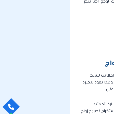
لوجع. احنا ننجز
اج
لمكاتب ليست
وهذا يعود للخبرة
وني.
رة المكتب
ستخراج تصريح زواج