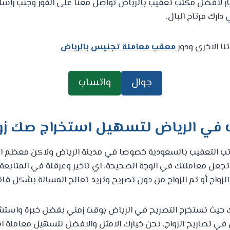
يار لافضل مكتب تعقيب بالرياض تواصل معنا على الفور وجنب راسك ا
دارك مرتاح البال.
نا الاخرى ودور
معقب معاملة تجنيس بالرياض
جوال
واتساب
في الرياض لتسهيل استخراج صك زو
تب التعقيب بالسعودية خصوصا في مدينة الرياض ولاكن معظم ا
ي تجعل معاملتك في الوجة الصحيحة. اي تاخير وعرقلة في المتابعة 
زواج أو تم الزواج من دون تصريح وتريد تعالج المسالة بشكل قان
حيث نستخرج التصريح في الرياض بوقت زمني بفضل خبرة واستشا
 في تصاريح الزواج. نحن خيارك الامثل والافضل لتسهيل معاملة ا