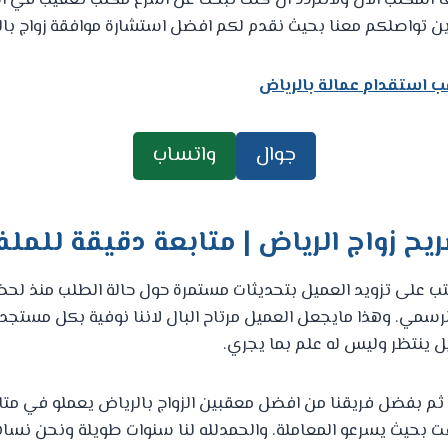
ا المكتب الان ولاتتردد ان كنت تبحث عن اسرع مكتب تعقيب في 
ن تواصلكم معنا بحيث نقدم لكم افضل استشارة موافقة زواج بال
 استقدام عمالة بالرياض
جوال
واتساب
يح زواج الرياض | متابعة دقيقة للملف
 على تزويد العميل بتحديثات مستمرة حول حالة الطلب منذ لحظ
الرسمي. وهذا مايجعل العميل مرتاح البال لاننا نوفية بكل مستجد 
 ينتظر وليس له علم بما يجري.
م بفضل فريقنا من افضل معقبين الزواج بالرياض يعملو في متابع
بحيث يسرعو المعاملة. والحمدلله لنا سنوات طويلة ونحن نساهم