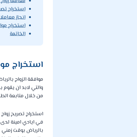
معاملة زواج 
استخراج تصري
انجاز معاملا
استخراج موا
الخاتمة
استخراج موا
موافقة الزواج بالري
والتي لابد ان يقوم 
من خلال متابعة الطل
استخراج تصريح زواج 
في ايادي امينة لدى 
بالرياض بوقت زمني و