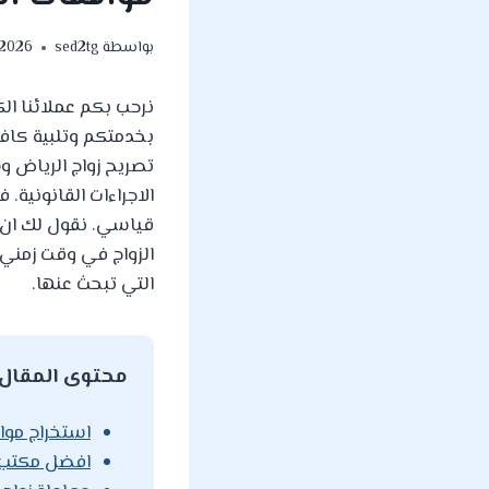
بواسطة
sed2tg
/2026
نرحب بكم عملائنا ا
بخدمتكم وتلبية كاف
تصريح زواج الرياض و
الاجراءات القانوني
قياسي. نقول لك ان 
الزواج في وقت زمني ق
التي تبحث عنها.
محتوى المقال
استخراج موا
افضل مكتب 